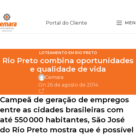
Portal do Cliente
MEN
LOTEAMENTO EM RIO PRETO
Rio Preto combina oportunidades
e qualidade de vida
Cemara
On 26 de agosto de 2014
0
Campeã de geração de empregos
entre as cidades brasileiras com
até 550 000 habitantes, São José
do Rio Preto mostra que é possível