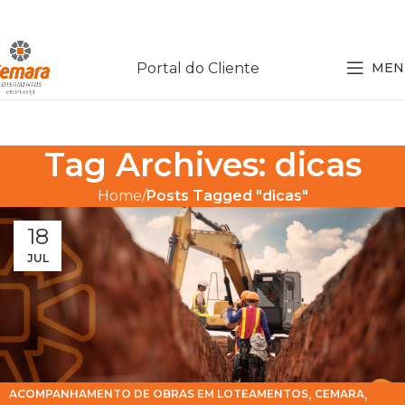
Portal do Cliente
MEN
Tag Archives: dicas
Home
Posts Tagged "dicas"
18
JUL
,
,
ACOMPANHAMENTO DE OBRAS EM LOTEAMENTOS
CEMARA