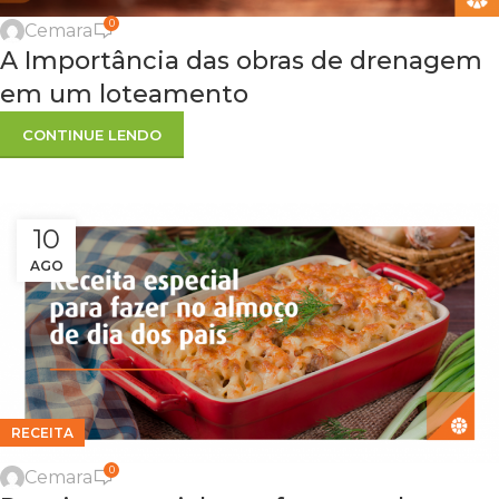
,
,
,
CONSTRUÇÃO
DICAS
DICAS ÚTEIS
0
Cemara
,
,
EMPREENDIMENTOS IMOBILIÁRIO
INFRAESTRUTURA
A Importância das obras de drenagem
SUSTENTABILIDADE
em um loteamento
CONTINUE LENDO
10
AGO
RECEITA
0
Cemara