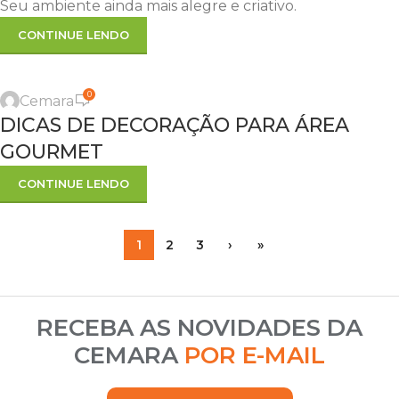
Seu ambiente ainda mais alegre e criativo.
CONTINUE LENDO
,
,
DECORAÇÃO
DICAS
DICAS ÚTEIS
0
Cemara
26
DICAS DE DECORAÇÃO PARA ÁREA
FEV
GOURMET
CONTINUE LENDO
1
2
3
›
»
RECEBA AS NOVIDADES DA
CEMARA
POR E-MAIL