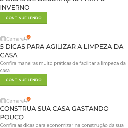
JUN
INVERNO
CONTINUE LENDO
,
DICAS
LIMPEZA
0
Cemara
30
5 DICAS PARA AGILIZAR A LIMPEZA DA
MAIO
CASA
Confira maneiras muito práticas de facilitar a limpeza da
casa
CONTINUE LENDO
,
CONSTRUÇÃO
DICAS
0
Cemara
19
CONSTRUA SUA CASA GASTANDO
MAIO
POUCO
Confira as dicas para economizar na construção da sua