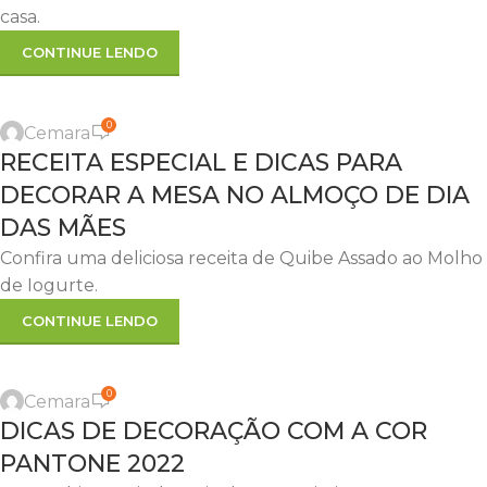
casa.
CONTINUE LENDO
,
,
DICAS
DICAS ÚTEIS
RECEITA
0
Cemara
07
RECEITA ESPECIAL E DICAS PARA
MAIO
DECORAR A MESA NO ALMOÇO DE DIA
DAS MÃES
Confira uma deliciosa receita de Quibe Assado ao Molho
de Iogurte.
CONTINUE LENDO
,
,
DECORAÇÃO
DICAS
DICAS ÚTEIS
0
Cemara
14
DICAS DE DECORAÇÃO COM A COR
ABR
PANTONE 2022