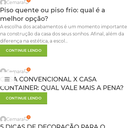
0
Cemara
Piso quente ou piso frio: qual é a
melhor opção?
A escolha dos acabamentos é um momento importante
na construção da casa dos seus sonhos. Afinal, além da
diferença na estética, a escol...
CONTINUE LENDO
CONSTRUÇÃO
0
Cemara
29
CASA CONVENCIONAL X CASA
JUN
CONTAINER: QUAL VALE MAIS A PENA?
CONTINUE LENDO
,
DECORAÇÃO
DICAS
0
Cemara
22
5 DICAS DE DECORAÇÃO PARA O