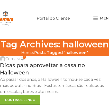
Portal do Cliente
MEN
Tag Archives: halloween
,
,
DECORAÇÃO
DICAS
DICAS ÚTEIS
Home
Posts Tagged "halloween"
0
Cemara
31
Dicas para aproveitar a casa no
OUT
Halloween
Ao passar dos anos, o Halloween tornou-se cada vez
mais popular no Brasil. Festas temáticas são realizadas
em escolas, bares e até mesm...
CONTINUE LENDO