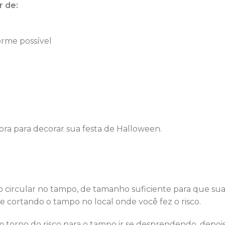
r de:
forme possível
ra para decorar sua festa de Halloween.
co circular no tampo, de tamanho suficiente para que su
e cortando o tampo no local onde você fez o risco.
em torno do risco para o tampo ir se desprendendo, depoi