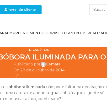
Portal do Cliente
ARA
EMPREENDIMENTOS
OBRAS
LOTEAMENTOS REALIZAD
DICAS ÚTEIS
BÓBORA ILUMINADA PARA 
Publicado por
Cemara
On 28 de outubro de 2014
0
na, a
abóbora iluminada
não pode faltar na decoração d
sso, uma careta de abóbora igualzinha às que a gente vê
sem manusear a faca, combinado?