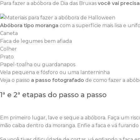
Para fazer a abóbora de Dia das Bruxas
você vai precisa
Abóbora tipo moranga
com a superfície mais lisa e uni
Caneta
Faca de legumes bem afiada
Colher
Prato
Papel-toalha ou guardanapos
Vela pequena e fósforo ou uma lanterninha
Veja o passo
a passo fotografado
de como fazer a abóbo
1ª e 2ª etapas do passo a passo
Em primeiro lugar, lave e seque a abóbora. Faça um ris
mão caiba dentro da moranga. Enfie a faca e vá furando 
Se você tiver dificuldade de cortar, vá enfiando a faca 