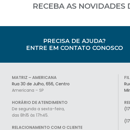
RECEBA AS NOVIDADES
PRECISA DE AJUDA?
ENTRE EM CONTATO CONOSCO
MATRIZ – AMERICANA
FI
Rua 30 de Julho, 656, Centro
Ru
Americana – SP
Mi
HORÁRIO DE ATENDIMENTO
RE
De segunda a sexta-feira,
(1
das 8h15 às 17h45.
(1
RELACIONAMENTO COM O CLIENTE