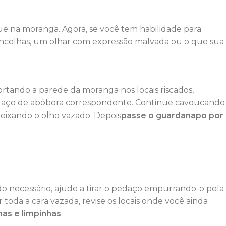
ue na moranga. Agora, se você tem habilidade para
ancelhas, um olhar com expressão malvada ou o que sua
ortando a parede da moranga nos locais riscados,
pedaço de abóbora correspondente. Continue cavoucando
 deixando o olho vazado. Depois
passe o guardanapo por
o necessário, ajude a tirar o pedaço empurrando-o pela
toda a cara vazada, revise os locais onde você ainda
has e limpinhas
.