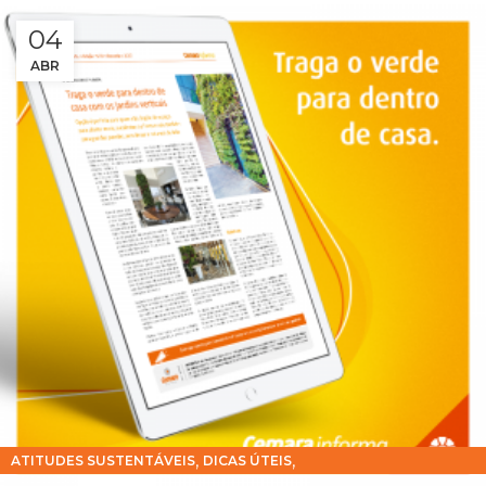
04
ABR
,
,
ATITUDES SUSTENTÁVEIS
DICAS ÚTEIS