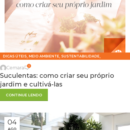
,
,
,
DICAS ÚTEIS
MEIO AMBIENTE
SUSTENTABILIDADE
TENDÊNCIA DECORAÇÃO
0
Cemara
Suculentas: como criar seu próprio
jardim e cultivá-las
CONTINUE LENDO
04
AGO