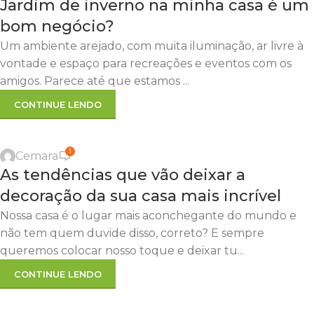
04
Jardim de inverno na minha casa é um
JUL
bom negócio?
Um ambiente arejado, com muita iluminação, ar livre à
vontade e espaço para recreações e eventos com os
amigos. Parece até que estamos ...
CONTINUE LENDO
,
,
,
,
ATITUDES SUSTENTÁVEIS
DECORAÇÃO
DICAS
DICAS ÚTEIS
,
,
,
,
ECONOMIA
JARDIM
MEIO AMBIENTE
SUSTENTABILIDADE
1
Cemara
TENDÊNCIA DECORAÇÃO
29
As tendências que vão deixar a
MAIO
decoração da sua casa mais incrível
Nossa casa é o lugar mais aconchegante do mundo e
não tem quem duvide disso, correto? E sempre
queremos colocar nosso toque e deixar tu...
CONTINUE LENDO