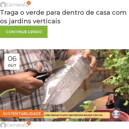
TENDÊNCIA DECORAÇÃO
0
Cemara
Traga o verde para dentro de casa com
os jardins verticais
CONTINUE LENDO
06
OUT
SUSTENTABILIDADE
0
Cemara