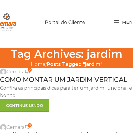
Portal do Cliente
MEN
Tag Archives: jardim
,
,
DECORAÇÃO
DICAS
DICAS ÚTEIS
Home
Posts Tagged "jardim"
0
Cemara
30
COMO MONTAR UM JARDIM VERTICAL
ABR
Confira as principais dicas para ter um jardim funcional e
bonito.
CONTINUE LENDO
,
,
DECORAÇÃO
DICAS
DICAS ÚTEIS
0
Cemara