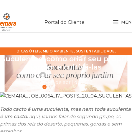
Portal do Cliente
MEN
,
,
,
DICAS ÚTEIS
MEIO AMBIENTE
SUSTENTABILIDADE
Suculentas: como criar seu próprio
TENDÊNCIA DECORAÇÃO
jardim e cultivá-las
Cemara
On 20 de abril de 2017
0
Todo cacto é uma suculenta, mas nem toda suculenta
é um cacto:
aqui, vamos falar do segundo grupo, as
primas dos reis do deserto, pequenas, gordas e sem
espinhos.