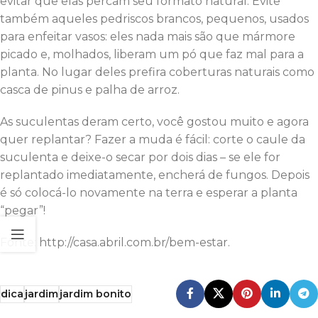
evitar que elas percam seu formato natural. Evite
também aqueles pedriscos brancos, pequenos, usados
para enfeitar vasos: eles nada mais são que mármore
picado e, molhados, liberam um pó que faz mal para a
planta. No lugar deles prefira coberturas naturais como
casca de pinus e palha de arroz.
As suculentas deram certo, você gostou muito e agora
quer replantar? Fazer a muda é fácil: corte o caule da
suculenta e deixe-o secar por dois dias – se ele for
replantado imediatamente, encherá de fungos. Depois
é só colocá-lo novamente na terra e esperar a planta
“pegar”!
Fonte: http://casa.abril.com.br/bem-estar.
dica
jardim
jardim bonito