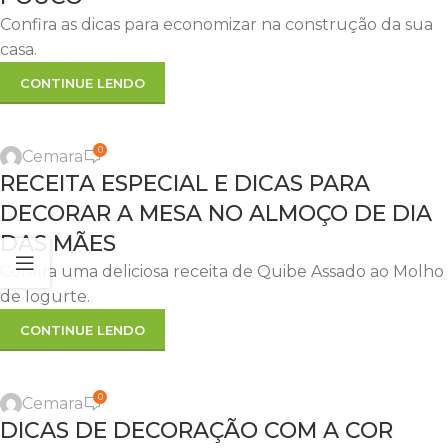
Confira as dicas para economizar na construção da sua
casa.
CONTINUE LENDO
,
,
DICAS
DICAS ÚTEIS
RECEITA
0
Cemara
07
RECEITA ESPECIAL E DICAS PARA
MAIO
DECORAR A MESA NO ALMOÇO DE DIA
DAS MÃES
Confira uma deliciosa receita de Quibe Assado ao Molho
de Iogurte.
CONTINUE LENDO
,
,
DECORAÇÃO
DICAS
DICAS ÚTEIS
0
Cemara
14
DICAS DE DECORAÇÃO COM A COR
ABR