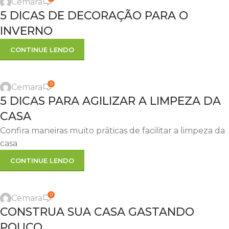
Cemara
22
5 DICAS DE DECORAÇÃO PARA O
JUN
INVERNO
CONTINUE LENDO
,
DICAS
LIMPEZA
0
Cemara
30
5 DICAS PARA AGILIZAR A LIMPEZA DA
MAIO
CASA
Confira maneiras muito práticas de facilitar a limpeza da
casa
CONTINUE LENDO
,
CONSTRUÇÃO
DICAS
0
Cemara
19
CONSTRUA SUA CASA GASTANDO
MAIO
POUCO