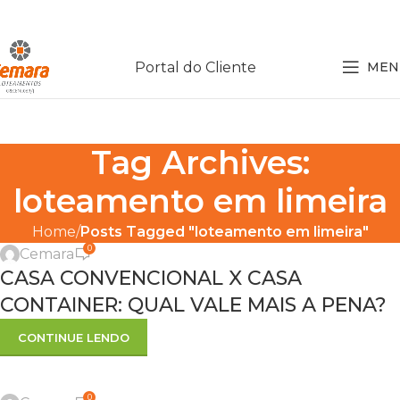
Portal do Cliente
MEN
Tag Archives:
loteamento em limeira
CONSTRUÇÃO
Home
Posts Tagged "loteamento em limeira"
0
Cemara
29
CASA CONVENCIONAL X CASA
JUN
CONTAINER: QUAL VALE MAIS A PENA?
CONTINUE LENDO
,
DECORAÇÃO
DICAS
0