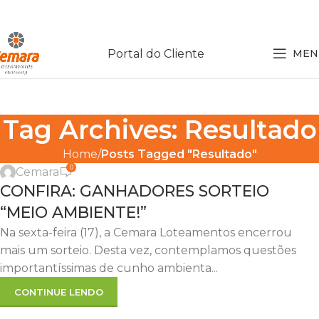
Portal do Cliente
MEN
Tag Archives: Resultado
,
,
,
CEMARA
JARDIM
MEIO AMBIENTE
SORTEIO
Home
Posts Tagged "Resultado"
0
Cemara
20
CONFIRA: GANHADORES SORTEIO
JUL
“MEIO AMBIENTE!”
Na sexta-feira (17), a Cemara Loteamentos encerrou
mais um sorteio. Desta vez, contemplamos questões
importantíssimas de cunho ambienta...
CONTINUE LENDO