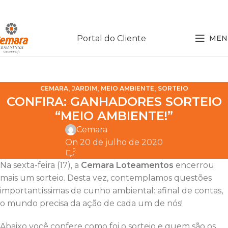
Portal do Cliente
MEN
,
,
,
CEMARA
JARDIM
MEIO AMBIENTE
SORTEIO
CONFIRA: GANHADORES SORTEIO
“MEIO AMBIENTE!”
Cemara
On 20 de julho de 2020
0
Na sexta-feira (17), a
Cemara Loteamentos
encerrou
mais um sorteio. Desta vez, contemplamos questões
importantíssimas de cunho ambiental: afinal de contas,
o mundo precisa da ação de cada um de nós!
Abaixo você confere como foi o sorteio e quem são os