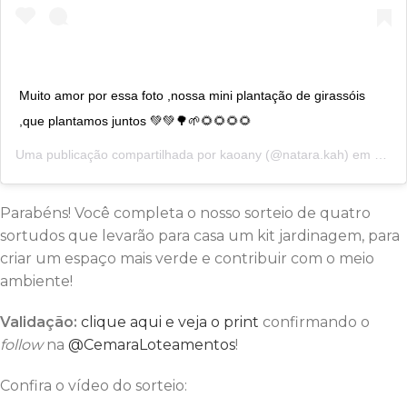
Muito amor por essa foto ,nossa mini plantação de girassóis
,que plantamos juntos 💚💚🌳🌱🌻🌻🌻🌻
Uma publicação compartilhada por
kaoany
(@natara.kah) em
9 de 
Parabéns! Você completa o nosso sorteio de quatro
sortudos que levarão para casa um kit jardinagem, para
criar um espaço mais verde e contribuir com o meio
ambiente!
Validação:
clique aqui e veja o print
confirmando o
follow
na
@CemaraLoteamentos
!
Confira o vídeo do sorteio: