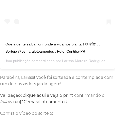
Que a gente saiba florir onde a vida nos plantar! 🌻🌹🌺 . .
Sorteio @cemaraloteamentos . Foto: Curitiba-PR
Uma publicação compartilhada por
Larissa Moreira Rodrigues
(@srta_rodrigues.1510) em
Parabéns, Larissa! Você foi sorteada e contemplada com
um de nossos kits jardinagem!
Validação:
clique aqui e veja o print
confirmando o
follow
na
@CemaraLoteamentos
!
Confira o vídeo do sorteio: