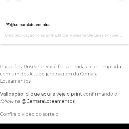
🌸@cemaraloteamentos
Uma publicação compartilhada por
Roseane Bertunes
(@roseanebertunes) em
Parabéns, Roseane! Você foi sorteada e contemplada
com um dos kits de jardinagem da Cemara
Loteamentos!
Validação:
clique aqui e veja o print
confirmando o
follow
na
@CemaraLoteamentos
!
Confira o vídeo do sorteio: