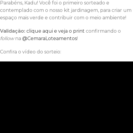
Parabéns, Kadu! Você foi o primeiro sorteado e
contemplado com o nosso kit jardinagem, para criar um
espaço mais verde e contribuir com o meio ambiente!
Validação:
clique aqui e veja o print
confirmando o
follow
na
@CemaraLoteamentos
!
Confira o vídeo do sorteio: