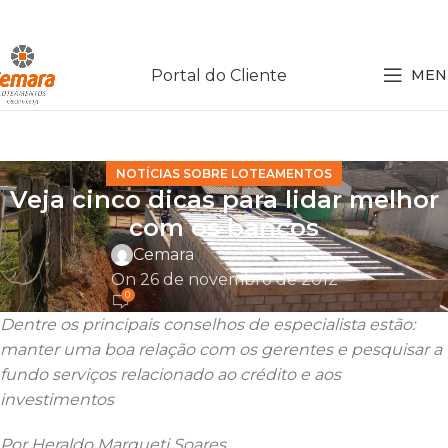
Portal do Cliente
MEN
NOTÍCIAS SOBRE LOTEAMENTOS
Veja cinco dicas para lidar melhor
com os bancos
Cemara
On 26 de novembro de 2012
0
Dentre os principais conselhos de especialista estão:
manter uma boa relação com os gerentes e pesquisar a
fundo serviços relacionado ao crédito e aos
investimentos
Por Heraldo Marqueti Soares