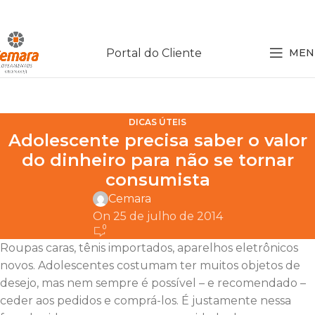
Portal do Cliente
MEN
DICAS ÚTEIS
Adolescente precisa saber o valor
do dinheiro para não se tornar
consumista
Cemara
On 25 de julho de 2014
0
Roupas caras, tênis importados, aparelhos eletrônicos
novos. Adolescentes costumam ter muitos objetos de
desejo, mas nem sempre é possível – e recomendado –
ceder aos pedidos e comprá-los. É justamente nessa