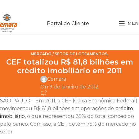
Portal do Cliente
MEN
,
MERCADO / SETOR DE LOTEAMENTOS
CEF totalizou R$ 81,8 bilhões em
NOTÍCIAS SOBRE LOTEAMENTOS
crédito imobiliário em 2011
Cemara
On 9 de janeiro de 2012
0
SÃO PAULO – Em 2011, a CEF (Caixa Econômica Federal)
movimentou R$ 81,8 bilhões em operações de
crédito
imobiliário
, o que representou 35% do total concedido
pelo banco. Com isso, a CEF detém 75% do mercado no
setor.