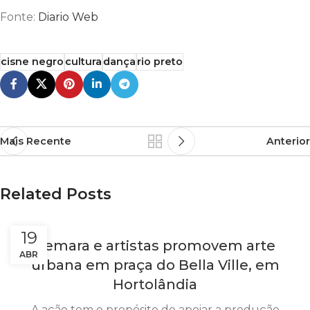
Fonte:
Diario Web
cisne negro
cultura
dança
rio preto
Mais Recente
Anterior
Related Posts
19
Cemara e artistas promovem arte
ABR
urbana em praça do Bella Ville, em
Hortolândia
A ação tem o propósito de apoiar a produção