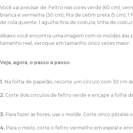
Você vai precisar de: Feltro nas cores verde (60 cm), ve
branca e vermelha (30 cm); fita de cetim preta (5 cm); 1 f
de cola quente; 1 agulha fina de costura; linha de cost
Abaixo você encontra uma imagem com os moldes das péta
tamanho real, xeroque em tamanho cinco vezes maior.
Veja, agora, o passo a passo:
1.
Na folha de papelão, recorte um círculo com 30 cm de
2.
Corte dois círculos de feltro verde e encape a folha 
3.
Para fazer as flores, use o molde. Corte cinco pétalas 
4.
Para o miolo, corte o feltro vermelho em espiral e enr