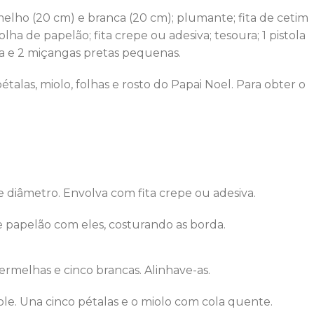
rmelho (20 cm) e branca (20 cm); plumante; fita de cetim
olha de papelão; fita crepe ou adesiva; tesoura; 1 pistola
ura e 2 miçangas pretas pequenas.
las, miolo, folhas e rosto do Papai Noel. Para obter o
 diâmetro. Envolva com fita crepe ou adesiva.
de papelão com eles, costurando as borda.
vermelhas e cinco brancas. Alinhave-as.
ole. Una cinco pétalas e o miolo com cola quente.