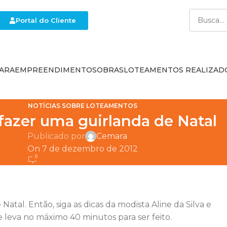
Portal do Cliente
ARA
EMPREENDIMENTOS
OBRAS
LOTEAMENTOS REALIZAD
NOTÍCIAS SOBRE LOTEAMENTOS
azer uma guirlanda de Natal
Publicado por
Cemara
On 7 de dezembro de 2012
0
atal. Então, siga as dicas da modista Aline da Silva e
e leva no máximo 40 minutos para ser feito.