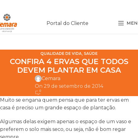
Portal do Cliente
MEN
,
QUALIDADE DE VIDA
SAÚDE
CONFIRA 4 ERVAS QUE TODOS
DEVEM PLANTAR EM CASA
Cemara
On 29 de setembro de 2014
0
Muito se engana quem pensa que para ter ervas em
casa é preciso um grande espaço de plantação.
Algumas delas exigem apenas o espaço de um vaso e
preferem o solo mais seco, ou seja, não é bom regar
sempre.