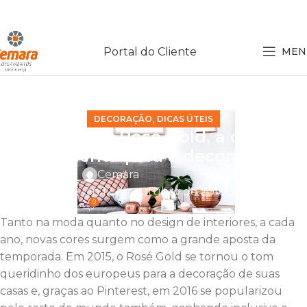
Portal do Cliente
MEN
,
DECORAÇÃO
DICAS ÚTEIS
Conheça o Rosé Gold, a cor do
momento para a decoração
Cemara
On 12 de outubro de 2016
0
Tanto na moda quanto no design de interiores, a cada
ano, novas cores surgem como a grande aposta da
temporada. Em 2015, o Rosé Gold se tornou o tom
queridinho dos europeus para a decoração de suas
casas e, graças ao Pinterest, em 2016 se popularizou