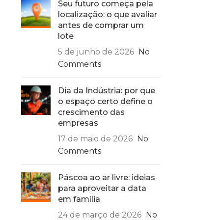
Seu futuro começa pela
Faz tempo que os “conjuntinhos” e o “tudo
localização: o que avaliar
combinadinho” caiu em desuso na decoração. Mais
antes de comprar um
uma vez, a liberdade e o acesso rápido à info...
lote
5 de junho de 2026
No
CONTINUE LENDO
Comments
Dia da Indústria: por que
o espaço certo define o
crescimento das
empresas
17 de maio de 2026
No
Comments
Páscoa ao ar livre: ideias
para aproveitar a data
em família
24 de março de 2026
No