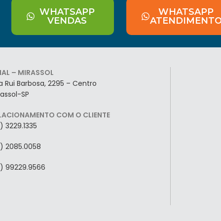
WHATSAPP
WHATSAPP
VENDAS
ATENDIMENT
LIAL – MIRASSOL
a Rui Barbosa, 2295 – Centro
rassol-SP
LACIONAMENTO COM O CLIENTE
7) 3229.1335
7) 2085.0058
7) 99229.9566