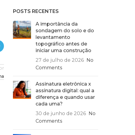
POSTS RECENTES
A importância da
sondagem do solo e do
levantamento
topográfico antes de
iniciar uma construção
27 de julho de 2026
No
Comments
or
ma
Assinatura eletrônica x
assinatura digital: qual a
diferença e quando usar
cada uma?
30 de junho de 2026
No
Cadeiras diferentes na mesa de
Comments
jantar