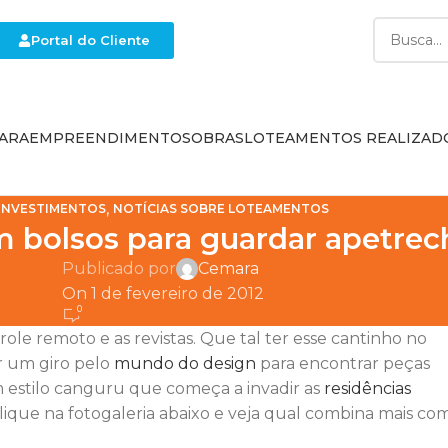
Portal do Cliente
ARA
EMPREENDIMENTOS
OBRAS
LOTEAMENTOS REALIZAD
,
INVESTIMENTOS
NOTÍCIAS SOBRE LOTEAMENTOS
 bolsos para guardar apetrec
Publicado por
Cemara
On 1 de fevereiro de 2012
0
role remoto e as revistas. Que tal ter esse cantinho no
r um giro pelo
mundo do design
para encontrar peças
m estilo canguru que começa a invadir as
residências
ique na fotogaleria abaixo e veja qual combina mais co