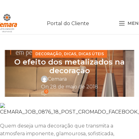
Portal do Cliente
MEN
,
,
DECORAÇÃO
DICAS
DICAS ÚTEIS
O efeito dos metalizados na
decoração
Cemara
On 28 de maio de 2018
0
Quem deseja uma decoração que transmita a
atmosfera imponente, glamourosa, sofisticada,