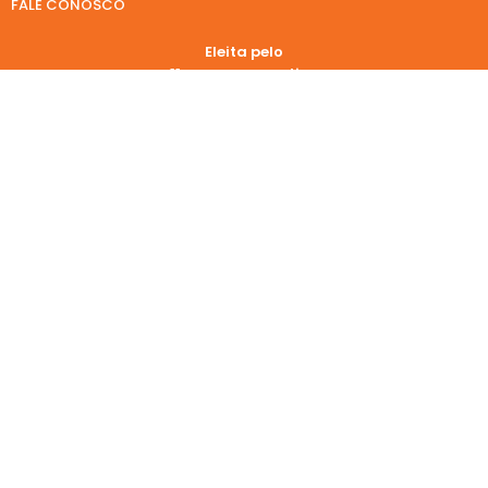
FALE CONOSCO
Eleita pelo
11° ano consecutivo
Eleita pelo
9° ano consecutivo
REDES SOCIAIS