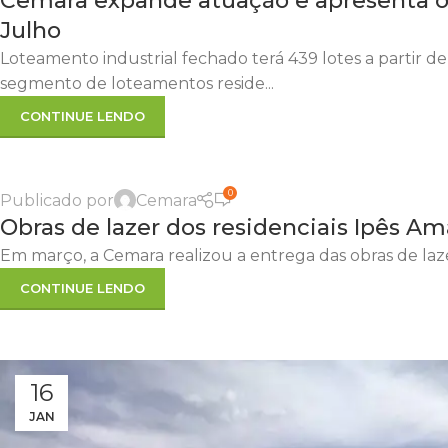
Cemara expande atuação e apresenta o 
Julho
Loteamento industrial fechado terá 439 lotes a partir d
segmento de loteamentos reside...
CONTINUE LENDO
0
Publicado por
Cemara
Obras de lazer dos residenciais Ipês Ama
Em março, a Cemara realizou a entrega das obras de laze
CONTINUE LENDO
16
JAN