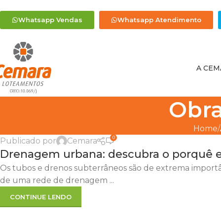
Whatsapp Vendas
Whatsapp Atendimento
A CEM
Obr
,
,
,
CEMARA
EMPREENDIMENTOS IMOBILIÁRIO
INFRAESTRUTURA
LO
Home
OBRAS EM LOTEAMENTOS
0
Publicado por
Cemara
29
Drenagem urbana: descubra o porquê e
MAR
Os tubos e drenos subterrâneos são de extrema importân
de uma rede de drenagem ...
CONTINUE LENDO
,
,
,
DICAS
ECONOMIA
INVESTIMENTOS
OBRAS EM LOTEAMENTOS