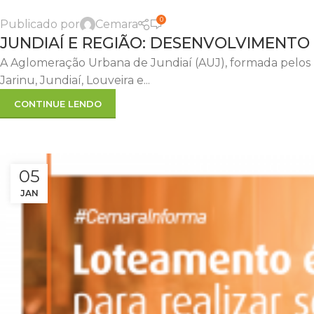
0
Publicado por
Cemara
18
JUNDIAÍ E REGIÃO: DESENVOLVIMENTO
FEV
A Aglomeração Urbana de Jundiaí (AUJ), formada pelos 
Jarinu, Jundiaí, Louveira e...
CONTINUE LENDO
05
JAN