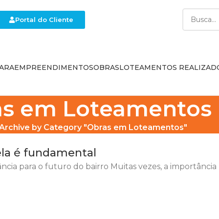
Portal do Cliente
ARA
EMPREENDIMENTOS
OBRAS
LOTEAMENTOS REALIZAD
as em Loteamentos
,
,
TEAMENTOS
NOTÍCIAS SOBRE LOTEAMENTOS
Archive by Category "Obras em Loteamentos"
la é fundamental
cia para o futuro do bairro Muitas vezes, a importância