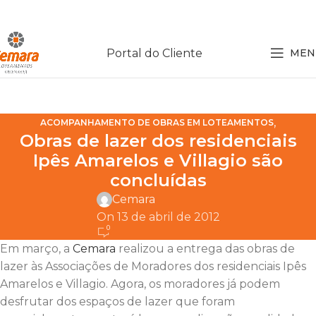
Portal do Cliente
MEN
,
ACOMPANHAMENTO DE OBRAS EM LOTEAMENTOS
Obras de lazer dos residenciais
,
NOTÍCIAS SOBRE LOTEAMENTOS
OBRAS EM LOTEAMENTOS
Ipês Amarelos e Villagio são
concluídas
Cemara
On 13 de abril de 2012
0
Em março, a
Cemara
realizou a entrega das obras de
lazer às Associações de Moradores dos residenciais Ipês
Amarelos e Villagio. Agora, os moradores já podem
desfrutar dos espaços de lazer que foram