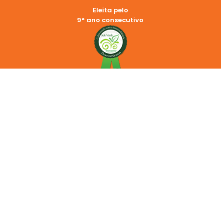
Eleita pelo
9° ano consecutivo
REDES SOCIAIS
2024 © Copyright Cemara | LANDSOL SERVICOS E PARTICIPACOES
S.A. CNPJ: 44.378.865/0001-61
Endereço: Rua Trinta de Julho, 656 – Centro – Americana, SP 13.465-
500
Política de Privacidade
Aviso Legal