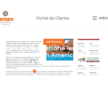
Portal do Cliente
MEN
IMPRENSA
Open de Raquetinha larga quinta-
feira em Americana
Cemara
On 22 de agosto de 2016
0