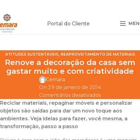
Portal do Cliente
MEN
,
ATITUDES SUSTENTÁVEIS
REAPROVEITAMENTO DE MATERIAIS
Renove a decoração da casa sem
gastar muito e com criatividade
Cemara
On 29 de janeiro de 2014
Comentários desativados
Reciclar materiais, repaginar móveis e personalizar
objetos são saídas para dar um novo toque aos
ambientes. Veja ideias para fazer, você mesma, a
transformação, passo a passo