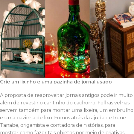
Crie um lixinho e uma pazinha de jornal usado
A proposta de reaproveitar jornais antigos pode ir muito
além de revestir o cantinho do cachorro. Folhas velhas
servem também para montar uma lixeira, um embrulho
e uma pazinha de lixo. Fomos atrás da ajuda de Irene
Tanabe, origamista e contadora de histórias, para
mostrar como fazer tais objetos por meio de criativas