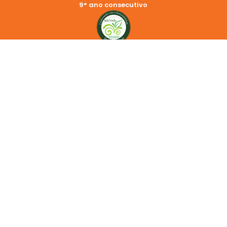
9° ano consecutivo
REDES SOCIAIS
2024 © Copyright Cemara | LANDSOL SERVICOS E PARTICIPACOES
S.A. CNPJ: 44.378.865/0001-61
Endereço: Rua Trinta de Julho, 656 – Centro – Americana, SP
13.465-500
Política de Privacidade
Aviso Legal