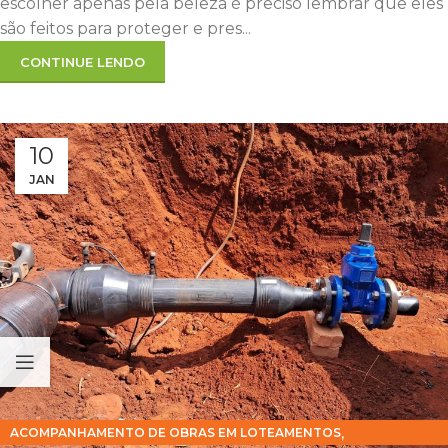
escolher apenas pela beleza é preciso lembrar que eles
são feitos para proteger e pres...
CONTINUE LENDO
10
JAN
,
ACOMPANHAMENTO DE OBRAS EM LOTEAMENTOS