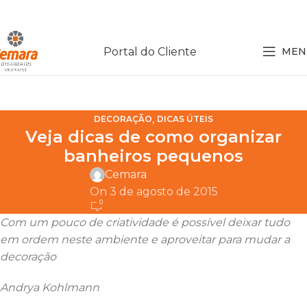
Portal do Cliente
MEN
,
DECORAÇÃO
DICAS ÚTEIS
Veja dicas de como organizar
banheiros pequenos
Cemara
On 3 de agosto de 2015
0
Com um pouco de criatividade é possível deixar tudo
em ordem neste ambiente e aproveitar para mudar a
decoração
Andrya Kohlmann